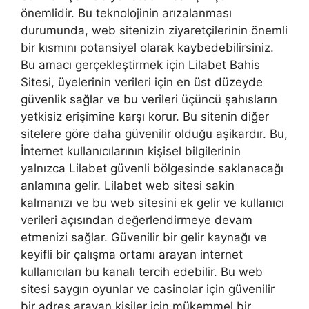
önemlidir. Bu teknolojinin arızalanması
durumunda, web sitenizin ziyaretçilerinin önemli
bir kısmını potansiyel olarak kaybedebilirsiniz.
Bu amacı gerçekleştirmek için Lilabet Bahis
Sitesi, üyelerinin verileri için en üst düzeyde
güvenlik sağlar ve bu verileri üçüncü şahısların
yetkisiz erişimine karşı korur. Bu sitenin diğer
sitelere göre daha güvenilir olduğu aşikardır. Bu,
İnternet kullanıcılarının kişisel bilgilerinin
yalnızca Lilabet güvenli bölgesinde saklanacağı
anlamına gelir. Lilabet web sitesi sakin
kalmanızı ve bu web sitesini ek gelir ve kullanıcı
verileri açısından değerlendirmeye devam
etmenizi sağlar. Güvenilir bir gelir kaynağı ve
keyifli bir çalışma ortamı arayan internet
kullanıcıları bu kanalı tercih edebilir. Bu web
sitesi saygın oyunlar ve casinolar için güvenilir
bir adres arayan kişiler için mükemmel bir