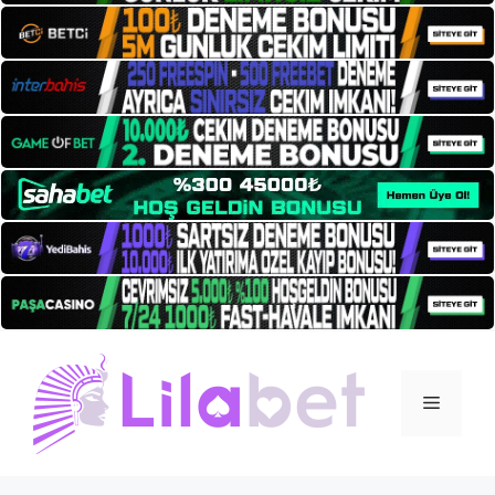
İçeriğe
atla
Menü