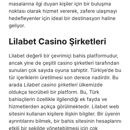
masalarına ilgi duyan kişiler için bir buluşma
noktası olarak hizmet vererek, zafere ulaşmayı
hedefleyenler için ideal bir destinasyon haline
geliyor.
Lilabet Casino Şirketleri
Lilabet değerli bir çevrimiçi bahis platformudur,
ancak yine de çeşitli casino şirketleri tarafından
sunulan çok sayıda oyuna sahiptir. Türkiye’de bu
tür içeriklerin üretilmesi son derece nadirdir. Bu
arada
Lilabet casino şirketleri
ülkemizde
oldukça tecrübeli bir platform. Bu, Türk
bahisçilerin özellikle ilgilendiği ek fayda ve
hizmetlerden açıkça görülmektedir. Lilabet web
sitesini kullanan kişilere ilişkin bilgiler. Bir üyenin
ayrıntılarını bilmek, bir bahis sitesinin hesaplarını
etkili bir şekilde yönetebilmesi için çok