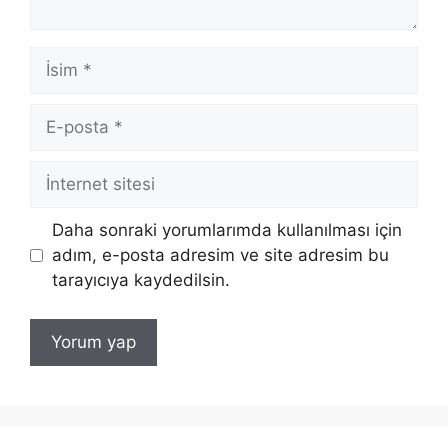
İsim
E-
posta
İnternet
sitesi
Daha sonraki yorumlarımda kullanılması için
adım, e-posta adresim ve site adresim bu
tarayıcıya kaydedilsin.