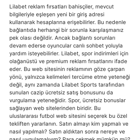
Lilabet reklam fırsatları bahisçiler, mevcut
bilgileriyle eşleşen yeni bir giriş adresi
kullanarak hesaplarına erişebilirler. Bu nedenle
bağlantıda herhangi bir sorunla karşılaşmanız
pek olası değildir. Ancak bağlantı sorunları
devam ederse oyuncular canlı sohbet yoluyla
yardım isteyebilirler. Lilabet, spor indirimleri için
olağanüstü ve premium reklam fırsatlarını ifade
eder. Bu web sitesinin reklamının göze çarpan
yönü, yalnızca kelimeleri tercüme etme yeteneği
değil, aynı zamanda Lilabet Sports tarafından
sunulan cazip ücretsiz satış bonusunu da
vurgulama yeteneğidir. Spor, ücretsiz bonuslar
sağlayan web sitelerinden biridir. Bu
uluslararası futbol web sitesini seçerek bu özel
tekliften yararlanın. Satın almayı kim yapmalı ve
nasıl yapılmalı? Satın aldıktan sonra nereye ve
nasıl uygulamalıyım? Para çekmek mümkün mü?