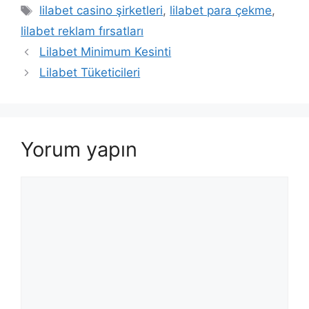
Etiketler
lilabet casino şirketleri
,
lilabet para çekme
,
lilabet reklam fırsatları
Lilabet Minimum Kesinti
Lilabet Tüketicileri
Yorum yapın
Yorum