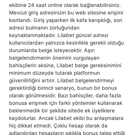
ekibine 24 saat online olarak bağlanabilirsiniz.
Mevcut giriş adresinizin bu web sitesine erişimi
kısıtlandı. Giriş yaparken ilk kafa karışıklığı, son
adresi bulmanın zorluğundan
kaynaklanmaktadır.
Lilabet güncel adresi
kullanıcılardan yalnızca kesinlikle gerekli olduğu
durumlarda belge isteyecektir. Aşırı
belgelendirmenin önemini vurgulayan
bahisçilerin aksine, Lilabet belge gereksinimini
minimum düzeyde tutarak platformun
güvenilirliğini artırır. Lilabet belgelendirmeyi
gerektirdiği birincil senaryo, bunun bir bonus
olarak görülmesidir. Bazı bahisçiler, daha fazla
bonusa erişmek için farklı yöntemler kullanarak
beklenmedik bir şekilde sitede ek üyeliklere
kaydolurlar. Ancak Lilabet ekibi bu anlaşmalara
hiç dikkat etmedi. Çoklu hesap olarak da
adlandırılan hesapların sıklıkla bonus talep ettiği