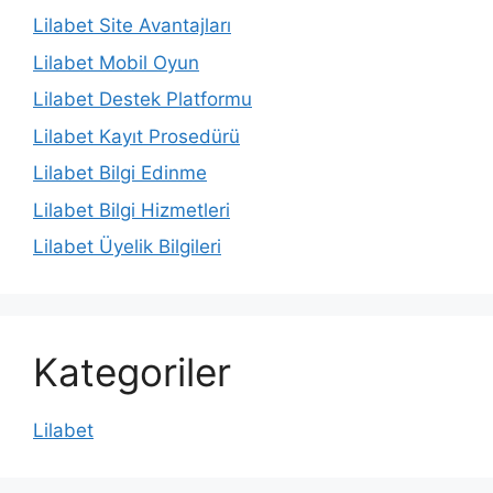
Lilabet Site Avantajları
Lilabet Mobil Oyun
Lilabet Destek Platformu
Lilabet Kayıt Prosedürü
Lilabet Bilgi Edinme
Lilabet Bilgi Hizmetleri
Lilabet Üyelik Bilgileri
Kategoriler
Lilabet