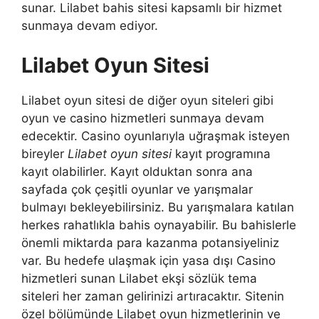
sunar. Lilabet bahis sitesi kapsamlı bir hizmet
sunmaya devam ediyor.
Lilabet Oyun Sitesi
Lilabet oyun sitesi de diğer oyun siteleri gibi
oyun ve casino hizmetleri sunmaya devam
edecektir. Casino oyunlarıyla uğraşmak isteyen
bireyler
Lilabet oyun sitesi
kayıt programına
kayıt olabilirler. Kayıt olduktan sonra ana
sayfada çok çeşitli oyunlar ve yarışmalar
bulmayı bekleyebilirsiniz. Bu yarışmalara katılan
herkes rahatlıkla bahis oynayabilir. Bu bahislerle
önemli miktarda para kazanma potansiyeliniz
var. Bu hedefe ulaşmak için yasa dışı Casino
hizmetleri sunan Lilabet ekşi sözlük tema
siteleri her zaman gelirinizi artıracaktır. Sitenin
özel bölümünde Lilabet oyun hizmetlerinin ve