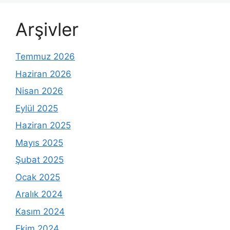
Arşivler
Temmuz 2026
Haziran 2026
Nisan 2026
Eylül 2025
Haziran 2025
Mayıs 2025
Şubat 2025
Ocak 2025
Aralık 2024
Kasım 2024
Ekim 2024