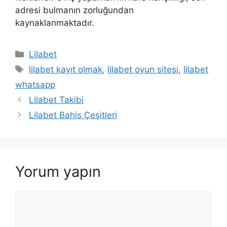
adresi bulmanın zorluğundan
kaynaklanmaktadır.
Kategoriler
Lilabet
Etiketler
lilabet kayıt olmak
,
lilabet oyun sitesi
,
lilabet
whatsapp
Lilabet Takibi
Lilabet Bahis Çeşitleri
Yorum yapın
Yorum