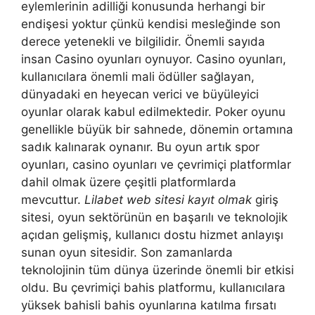
eylemlerinin adilliği konusunda herhangi bir
endişesi yoktur çünkü kendisi mesleğinde son
derece yetenekli ve bilgilidir. Önemli sayıda
insan Casino oyunları oynuyor. Casino oyunları,
kullanıcılara önemli mali ödüller sağlayan,
dünyadaki en heyecan verici ve büyüleyici
oyunlar olarak kabul edilmektedir. Poker oyunu
genellikle büyük bir sahnede, dönemin ortamına
sadık kalınarak oynanır. Bu oyun artık spor
oyunları, casino oyunları ve çevrimiçi platformlar
dahil olmak üzere çeşitli platformlarda
mevcuttur.
Lilabet web sitesi kayıt olmak
giriş
sitesi, oyun sektörünün en başarılı ve teknolojik
açıdan gelişmiş, kullanıcı dostu hizmet anlayışı
sunan oyun sitesidir. Son zamanlarda
teknolojinin tüm dünya üzerinde önemli bir etkisi
oldu. Bu çevrimiçi bahis platformu, kullanıcılara
yüksek bahisli bahis oyunlarına katılma fırsatı