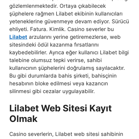
gözlemlenmektedir. Ortaya çıkabilecek
şüphelere rağmen Lilabet ekibinin kullanıcıları
yeteneklerine güvenmeye devam ediyor. Sürücü
ehliyeti. Fatura. Kimlik. Casino severler bu
Lilabet
arzularını yerine getiremezlerse, web
sitesindeki ödül kazanma fırsatlarını
kaybedebilirler. Ayrıca eğer kullanıcı Lilabet bilgi
talebine olumsuz tepki verirse, sahibi
kullanıcının şüphelerini doğrulamış sayılacaktır.
Bu gibi durumlarda bahis şirketi, bahisçinin
hesabının bloke edilmesi veya kazancın
silinmesi gibi cezalar uygulayabilir.
Lilabet Web Sitesi Kayıt
Olmak
Casino severlerin, Lilabet web sitesi sahibinin