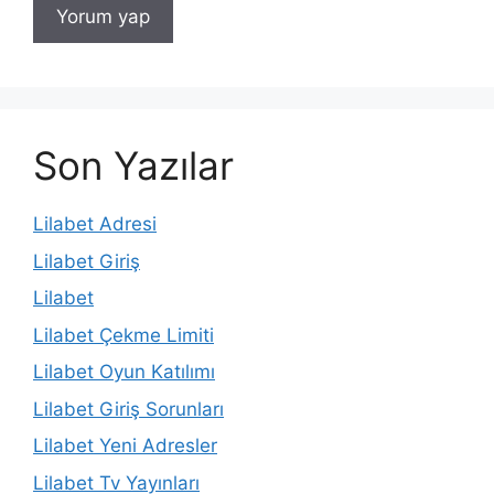
Son Yazılar
Lilabet Adresi
Lilabet Giriş
Lilabet
Lilabet Çekme Limiti
Lilabet Oyun Katılımı
Lilabet Giriş Sorunları
Lilabet Yeni Adresler
Lilabet Tv Yayınları