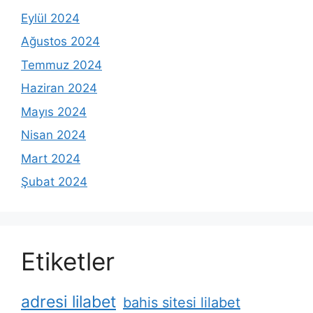
Eylül 2024
Ağustos 2024
Temmuz 2024
Haziran 2024
Mayıs 2024
Nisan 2024
Mart 2024
Şubat 2024
Etiketler
adresi lilabet
bahis sitesi lilabet