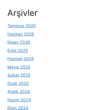
Arşivler
Temmuz 2026
Haziran 2026
Nisan 2026
Eylül 2025
Haziran 2025
Mayıs 2025
Şubat 2025
Ocak 2025
Aralık 2024
Kasım 2024
Ekim 2024